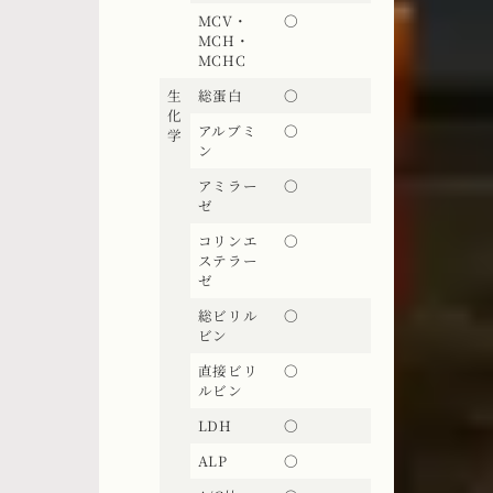
MCV・
〇
MCH・
MCHC
生
総蛋白
〇
化
アルブミ
〇
学
ン
アミラー
〇
ゼ
コリンエ
〇
ステラー
ゼ
総ビリル
〇
ビン
直接ビリ
〇
ルビン
LDH
〇
ALP
〇