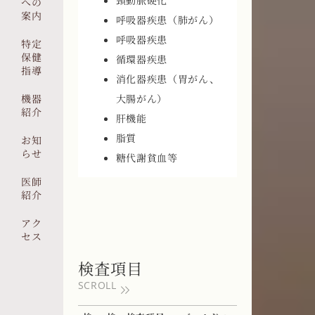
頸動脈硬化
への
案内
呼吸器疾患（肺がん）
呼吸器疾患
特定
保健
循環器疾患
指導
消化器疾患（胃がん、
機器
大腸がん）
紹介
肝機能
脂質
お知
らせ
糖代謝貧血等
医師
紹介
アク
セス
検査項目
SCROLL
keyboard_double_arrow_right