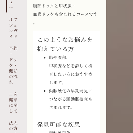
ュ
腹部ドックと甲状腺・
ー
血管ドックも含まれるコースです
オプ
。
ショ
ンガ
イド
このようなお悩みを
抱えている方
予約
・
肺や腹部、
ドッ
ク・
甲状腺などを詳しく検
健診
査したい方におすすめ
の流
れ
します。
動脈硬化の早期発見に
二次
つながる頸動脈検査も
健診
に関
含まれます。
して
法人
発見可能な疾患
の方