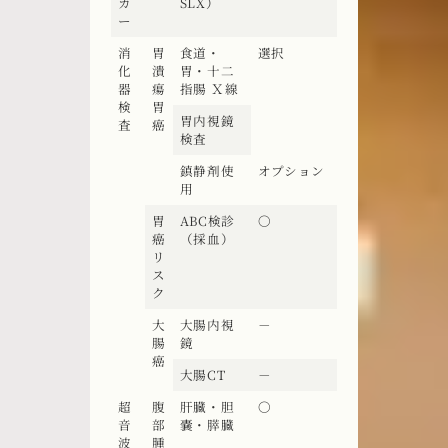
カ
SLX）
ー
消
胃
食道・
選択
化
潰
胃・十二
器
瘍
指腸 Ｘ線
検
胃
胃内視鏡
査
癌
検査
鎮静剤使
オプション
用
胃
ABC検診
〇
癌
（採血）
リ
ス
ク
大
大腸内視
－
腸
鏡
癌
大腸CT
－
超
腹
肝臓・胆
〇
音
部
嚢・膵臓
波
腫