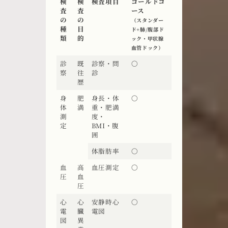
検
検
検査項目
ゴールドコ
査
査
ース
の
の
（スタンダー
種
目
ド+肺/腹部ド
類
的
ック・甲状腺
血管ドック）
診
既
診察・問
〇
察
往
診
歴
身
肥
身長・体
〇
体
満
重・肥満
測
度・
定
BMI・腹
囲
体脂肪率
〇
血
高
血圧測定
〇
圧
血
圧
心
心
安静時心
〇
電
臓
電図
図
異