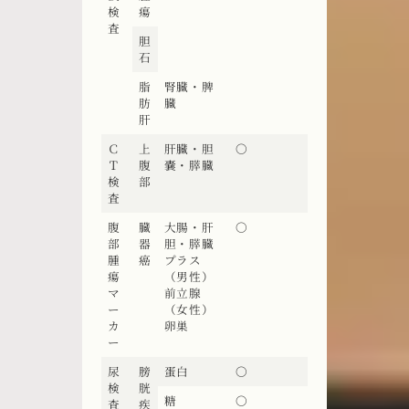
検
瘍
査
胆
石
脂
腎臓・脾
肪
臓
肝
Ｃ
上
肝臓・胆
〇
Ｔ
腹
嚢・膵臓
検
部
査
腹
臓
大腸・肝
〇
部
器
胆・膵臓
腫
癌
プラス
瘍
（男性）
マ
前立腺
ー
（女性）
カ
卵巣
ー
尿
膀
蛋白
〇
検
胱
糖
〇
査
疾