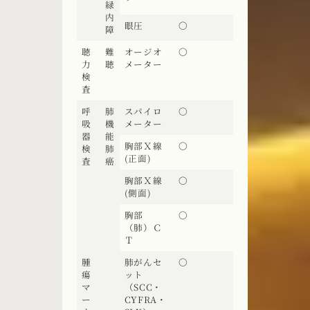
緑
内
眼圧
〇
障
聴
難
オージオ
〇
力
聴
メーター
検
査
呼
肺
スパイロ
〇
吸
機
メーター
器
能
胸部Ｘ線
〇
検
肺
(正面)
査
癌
胸部Ｘ線
〇
(側面)
胸部
〇
（肺）Ｃ
Ｔ
腫
肺がんセ
〇
瘍
ット
マ
（SCC・
ー
CYFRA・