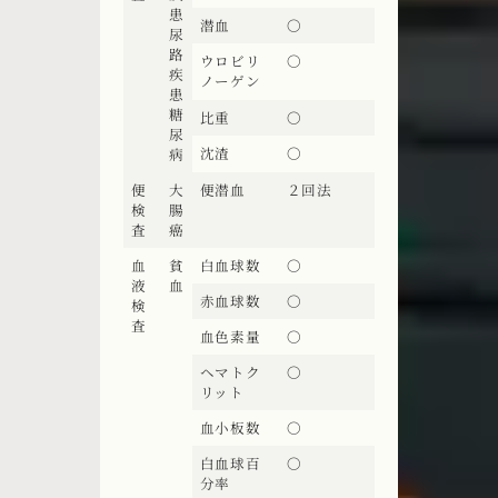
患
潜血
〇
尿
路
ウロビリ
〇
疾
ノーゲン
患
糖
比重
〇
尿
沈渣
〇
病
便
大
便潜血
２回法
検
腸
査
癌
血
貧
白血球数
〇
液
血
赤血球数
〇
検
査
血色素量
〇
ヘマトク
〇
リット
血小板数
〇
白血球百
〇
分率