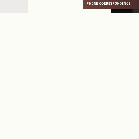
総合健診センター
〒640-8323 和歌山県和歌山市太田667-6
TEL.073-497-6888