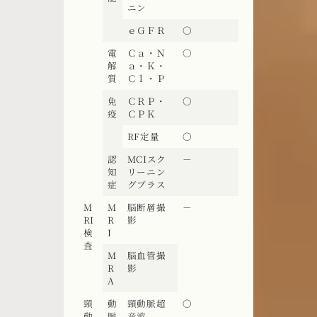
ニン
ｅＧＦＲ
〇
電
Ｃａ・Ｎ
〇
解
ａ・Ｋ・
質
Ｃｌ・Ｐ
免
ＣＲＰ・
〇
疫
ＣＰＫ
RF定量
〇
認
MCIスク
－
知
リーニン
症
グプラス
M
M
脳断層撮
－
RI
R
影
検
I
査
M
脳血管撮
R
影
A
頸
動
頸動脈超
〇
動
脈
音波