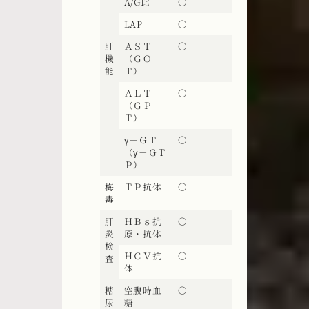
A/G比
〇
LAP
〇
肝
ＡＳＴ
〇
機
（ＧＯ
能
Ｔ）
ＡＬＴ
〇
（ＧＰ
Ｔ）
γ－ＧＴ
〇
（γ－ＧＴ
Ｐ）
梅
ＴＰ抗体
〇
毒
肝
ＨＢｓ抗
〇
炎
原・抗体
検
ＨＣＶ抗
〇
査
体
糖
空腹時血
〇
尿
糖