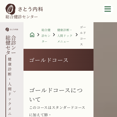
総合健診センター
ゴー
総合健
健康診断・
ルド
home
chevron_right
chevron_right
chevron_right
診セン
人間ドック
総合
コー
健診
ター
メニュー
ス
セン
ター
ゴールドコース
健
康
診
断
・
人
ゴールドコースにつ
間
ド
いて
ッ
ク
このコースはスタンダードコース
メ
ニ
に加えて肺・