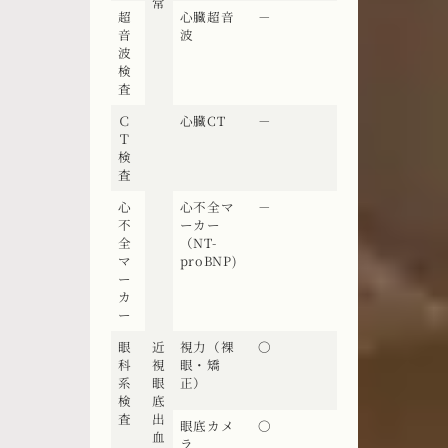
常
超
心臓超音
－
音
波
波
検
査
Ｃ
心臓CT
－
Ｔ
検
査
心
心不全マ
－
不
ーカー
全
（NT-
マ
proBNP)
ー
カ
ー
眼
近
視力（裸
〇
科
視
眼・矯
系
眼
正）
検
底
査
出
眼底カメ
〇
血
ラ