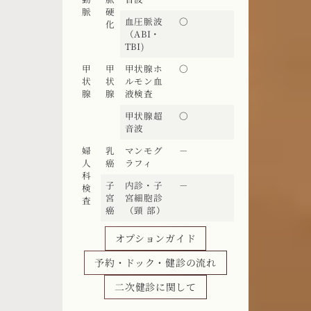
脈
硬
血圧脈波
〇
化
（ABI・
TBI)
甲
甲
甲状腺ホ
〇
状
状
ルモン血
腺
腺
液検査
甲状腺超
〇
音波
婦
乳
マンモグ
－
人
癌
ラフィ
科
子
内診・子
－
検
宮
宮細胞診
査
癌
（頸 部）
オプションガイド
予約・ドック・健診の流れ
二次健診に関して