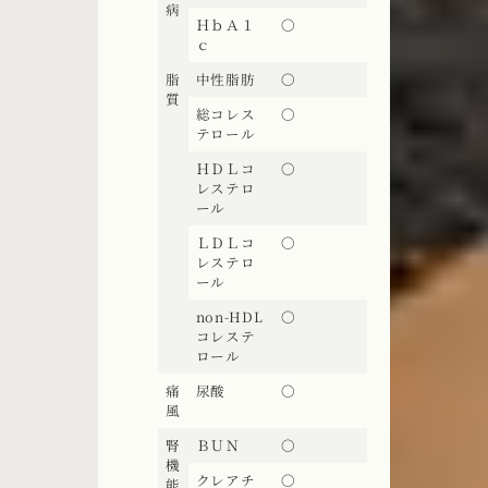
病
ＨｂＡ１
〇
ｃ
脂
中性脂肪
〇
質
総コレス
〇
テロール
ＨＤＬコ
〇
レステロ
ール
ＬＤＬコ
〇
レステロ
ール
non-HDL
〇
コレステ
ロール
痛
尿酸
〇
風
腎
ＢＵＮ
〇
機
クレアチ
〇
能