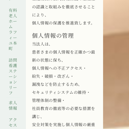
の認識と取組みを徹底させること
有料
により、
老人
ホー
個人情報の保護を推進致します。
ム
ラフ
個人情報の管理
ィー
ユ本
当法人は、
町
患者さまの個人情報を正確かつ最
訪問
新の状態に保ち、
看護
個人情報への不正アクセス・
ステ
紛失・破損・改ざん・
ーシ
ョン
漏洩などを防止するため、
リー
セキュリティシステムの維持・
フ
管理体制の整備・
求人
情報
社員教育の徹底等の必要な措置を
講じ、
アク
安全対策を実施し個人情報の厳重
セス