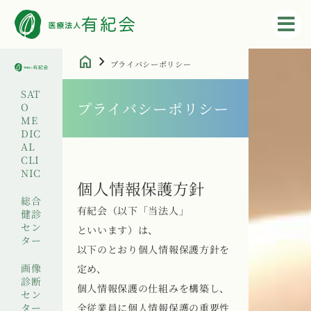
home
chevron_right
プライバシーポリシー
SAT
プライバシーポリシー
O
ME
DIC
AL
CLI
NIC
個人情報保護方針
総合
有紀会（以下「当法人」
健診
セン
といいます）は、
ター
以下のとおり個人情報保護方針を
画像
定め、
診断
個人情報保護の仕組みを構築し、
セン
ター
全従業員に個人情報保護の重要性